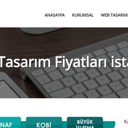
ANASAYFA
KURUMSAL
WEB TASARIM
asarım Fiyatları is
K