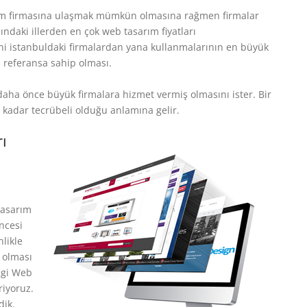
rım firmasına ulaşmak mümkün olmasına rağmen firmalar
şındaki illerden en çok web tasarım fiyatları
rini istanbuldaki firmalardan yana kullanmalarının en büyük
a referansa sahip olması.
daha önce büyük firmalara hizmet vermiş olmasını ister. Bir
o kadar tecrübeli olduğu anlamına gelir.
ı
tasarım
üncesi
nlikle
k olması
izgi Web
riyoruz.
dik.