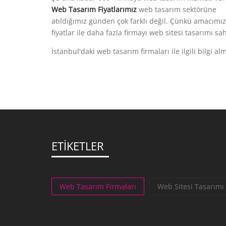
Web Tasarım Fiyatlarımız
web tasarım sektörüne
atıldığımız günden çok farklı değil. Çünkü amacımı
fiyatlar ile daha fazla firmayı web sitesi tasarımı s
İstanbul'daki web tasarım firmaları ile ilgili bilgi al
ETİKETLER
Web Tasarım Firmaları
Web Sitesi Tasarımı