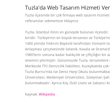
Tuzla'da Web Tasarım Hizmeti Ver
Tuzla ilçesinde bir çok firmaya web tasarım hizmet
referanslar sekmemize tıklayınız.
Tuzla, İstanbul ilinin en güneyde bulunan ilçesidir.
biridir. Türkiye'nin en büyük tersanesi ve Türkiye'ni
1400 yılında Yıldırım Bayezid tarafından Osmanlı to
Anlaşması çerçevesinde Selanik, Kavala ve Drama'da
1980'lerin sonuna kadar balıkçılık ve çiftçiliğin bir
önemini yitirmiştir. Günümüzde Tuzla, tersanelere 
Merkezde İTÜ Denizcilik Fakültesi, Kuzeybatıda çok
Tuzla Burnu'nda ise Deniz Harp Okulu bulunmaktadır
Üniversitesi, Medeniyet Üniversitesi, Süleyman Şah Ü
bulunmaktadır. Ayrıca Koç Özel Lisesi ve Sabancı Ko
Kaynak:
Wikipedia