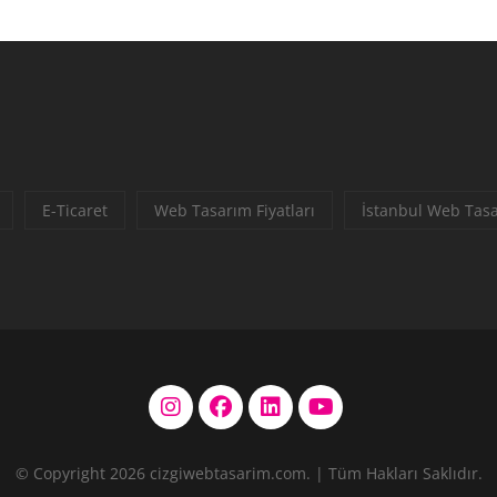
E-Ticaret
Web Tasarım Fiyatları
İstanbul Web Tas
© Copyright 2026
cizgiwebtasarim.com.
| Tüm Hakları Saklıdır.